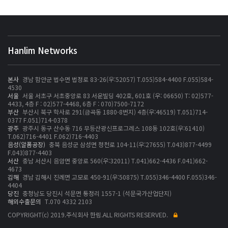
Hanlim Networks
본사
경남 함안군 법수면 법정로 83-26(우:52057) T.055)584-4400 F.055)584-
4530
서울
서울 서초구 서초중앙로 83 서운빌딩 402호, 601호 (우: 06650) T: 02)577-
4433, 4층 F : 02)577-4468, 6층 F : 070)7500-7172
부산
부산시 북구 학사로 291(금곡동 1880-8번지) 4층(우:46519) T.051)714-
0377 F.051)714-0378
광주
광주시 동구 산수동 716 무등산광신프로그레스 108동 102호(우:61410)
T.062)716-4401 F.062)716-4403
음성(알폼공장)
충북 음성군 삼성면 청천로 104-11(우:27655) T.043)877-4499
F.043)877-4403
서산
충남 서산시 음암면 중앙로 560(우:32011) T.041)662-4436 F.041)662-
4673
김해
경남 김해시 진례면 고모로 450-91(우:50875) T.055)346-4400 F.055)346-
4404
당진
충청남도 당진시 석문면 통정리 1557-1 (석문국가산업단지)
해외수출문의
T.070 4332 2103
COPYRIGHT(c) 2019.주식회사 한림.ALL RIGHTS RESERVED.