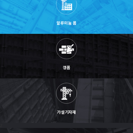
알루미늄 폼
갱폼
가설기자재
Z